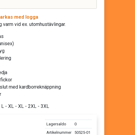
arkas med logga
g varm vid ex. utomhustävlingar.
as
unisex)
tyg
ering
edja
fickor
slut med kardborreknäppning
r
 L - XL - XL - 2XL - 3XL
Lagersaldo
0
Artikelnummer
50525-01