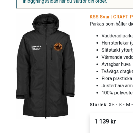
inloggningssidan när du slutför din order.
KSS Svart CRAFT P
Parkas som håller di
Vadderad park
Herrstorlekar (
Slitstarkt ytter
Värmande vadd
Avtagbar huva
Tvåvägs dragk
Flera praktiska 
Justerbara ärm
100% polyeste
Storlek:
XS - S - M -
1 139 kr