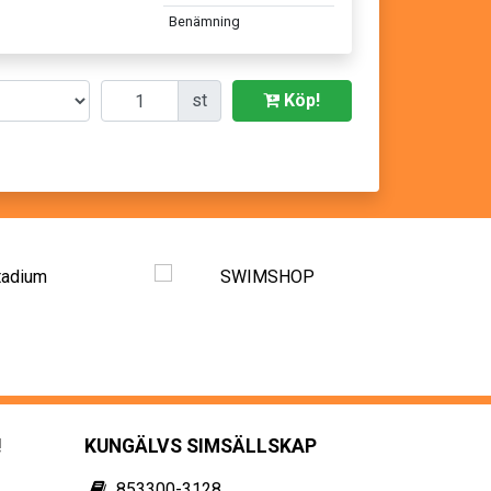
Benämning
Antal
st
Köp!
!
KUNGÄLVS SIMSÄLLSKAP
853300-3128