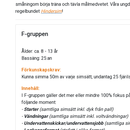
småningom börja träna och tävla målmedvetet. Våra ungdo
regelbundet
Hindersim
!
F-gruppen
Ålder: ca. 8 - 13 år
Bassäng: 25:an
Förkunskapskrav:
Kunna simma 50m av varje simsätt, undantag 25 fjäril
Innehåll:
I F-gruppen gäller det mer eller mindre 100% fokus på 
följande moment:
-
Starter
(samtliga simsätt inkl. dyk från pall)
-
Vändningar
(samtliga simsätt inkl. voltvändningar)
-
Undervattenskickar/undervattensjobb
(samtliga si