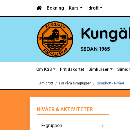
Bokning
Kurs
Idrott
Kungäl
SEDAN 1965
Om KSS
Fritidskortet
Simkurser
Simidr
Simidrott
För våra simgrupper
Simidrott - Nivåer
NIVÅER & AKTIVITETER
F-gruppen