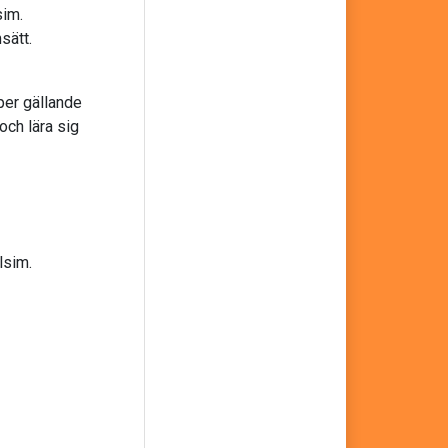
sim.
sätt.
per gällande
och lära sig
lsim.