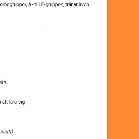
msgrupper, A- till E-gruppen, tränar även
sim.
att lära sig
msätt)