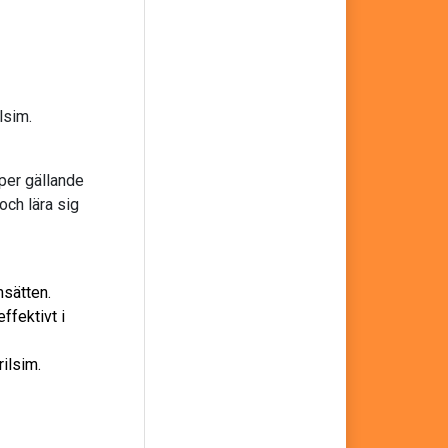
lsim.
per gällande
och lära sig
msätten.
ffektivt i
ilsim.