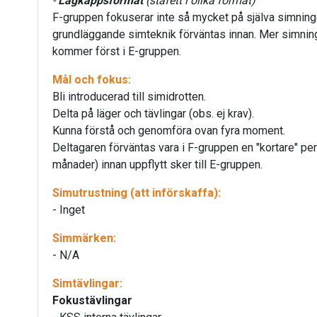
-
Lagkappsformat
(stafett i olika format)
F-gruppen fokuserar inte så mycket på själva simning
grundläggande simteknik förväntas innan. Mer simnin
kommer först i E-gruppen.
Mål och fokus:
Bli introducerad till simidrotten.
Delta på läger och tävlingar (obs. ej krav).
Kunna förstå och genomföra ovan fyra moment.
Deltagaren förväntas vara i F-gruppen en "kortare" per
månader) innan uppflytt sker till E-gruppen.
Simutrustning (att införskaffa):
- Inget
Simmärken:
- N/A
Simtävlingar:
Fokustävlingar