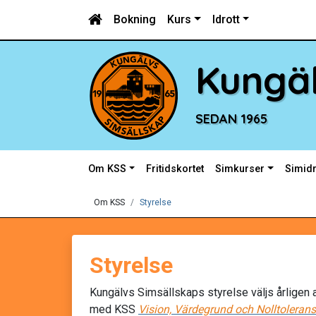
Bokning
Kurs
Idrott
Kungäl
SEDAN 1965
Om KSS
Fritidskortet
Simkurser
Simidr
Om KSS
Styrelse
Styrelse
Kungälvs Simsällskaps styrelse väljs årligen 
med KSS
Vision, Värdegrund och Nolltolerans