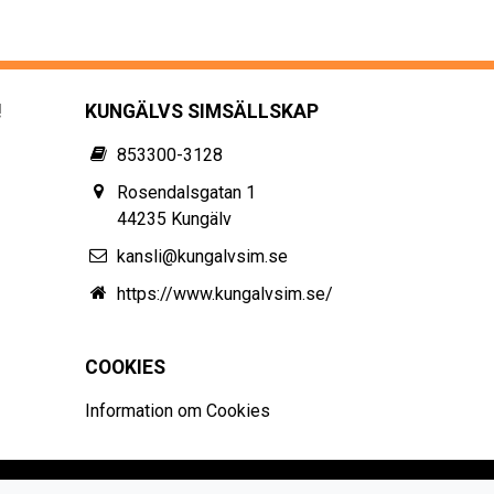
!
KUNGÄLVS SIMSÄLLSKAP
853300-3128
Rosendalsgatan 1
44235 Kungälv
kansli@kungalvsim.se
https://www.kungalvsim.se/
COOKIES
Information om Cookies