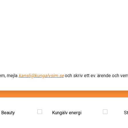
em, mejla
kansli@kungalvsim.se
och skriv ett ev. ärende och ve