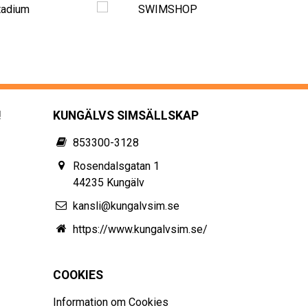
!
KUNGÄLVS SIMSÄLLSKAP
853300-3128
Rosendalsgatan 1
44235 Kungälv
kansli@kungalvsim.se
https://www.kungalvsim.se/
COOKIES
Information om Cookies