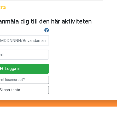
sta
anmäla dig till den här aktiviteten
Användarnamn
Logga in
mt lösenordet?
Skapa konto