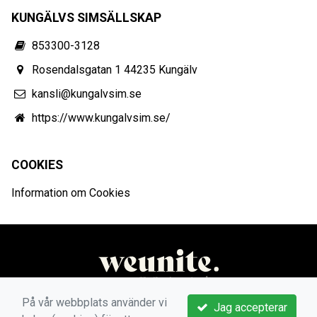
KUNGÄLVS SIMSÄLLSKAP
853300-3128
Rosendalsgatan 1 44235 Kungälv
kansli@kungalvsim.se
https://www.kungalvsim.se/
COOKIES
Information om Cookies
På vår webbplats använder vi
Jag accepterar