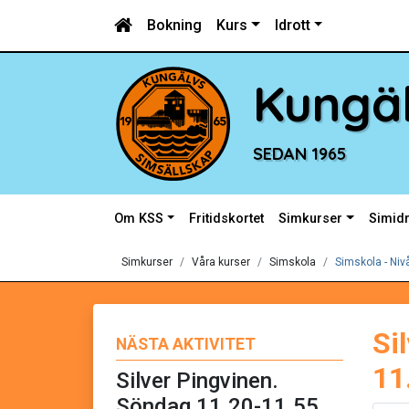
Bokning
Kurs
Idrott
Kungäl
SEDAN 1965
Om KSS
Fritidskortet
Simkurser
Simidr
Simkurser
Våra kurser
Simskola
Simskola - Niv
Si
NÄSTA AKTIVITET
11
Silver Pingvinen.
Söndag 11.20-11.55.