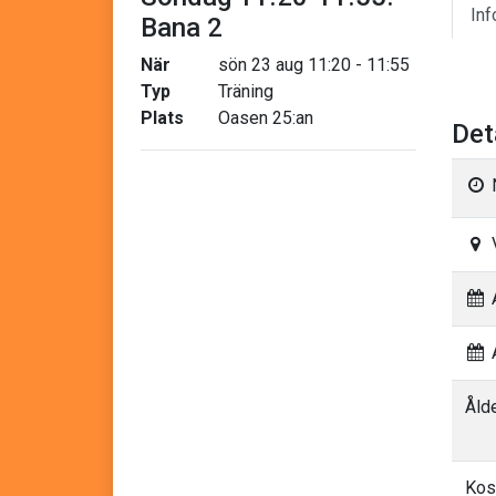
Inf
Bana 2
När
sön 23 aug 11:20 - 11:55
Typ
Träning
Plats
Oasen 25:an
Det
A
A
Åld
Kos