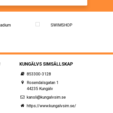
!
KUNGÄLVS SIMSÄLLSKAP
853300-3128
Rosendalsgatan 1
44235 Kungälv
kansli@kungalvsim.se
https://www.kungalvsim.se/