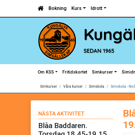
Bokning
Kurs
Idrott
Kungäl
SEDAN 1965
Om KSS
Fritidskortet
Simkurser
Simidr
Simkurser
Våra kurser
Simskola
Simskola - Niv
Bl
NÄSTA AKTIVITET
19
Blåa Baddaren.
Torsdag 18.45-19.15.