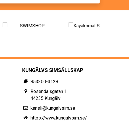
!
KUNGÄLVS SIMSÄLLSKAP
853300-3128
Rosendalsgatan 1
44235 Kungälv
kansli@kungalvsim.se
https://www.kungalvsim.se/