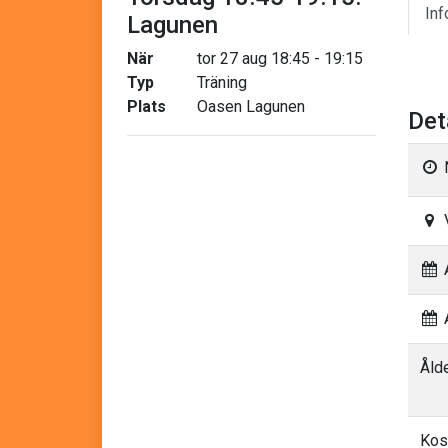
Inf
Lagunen
När
tor 27 aug 18:45 - 19:15
Typ
Träning
Plats
Oasen Lagunen
Det
A
A
Åld
Kos