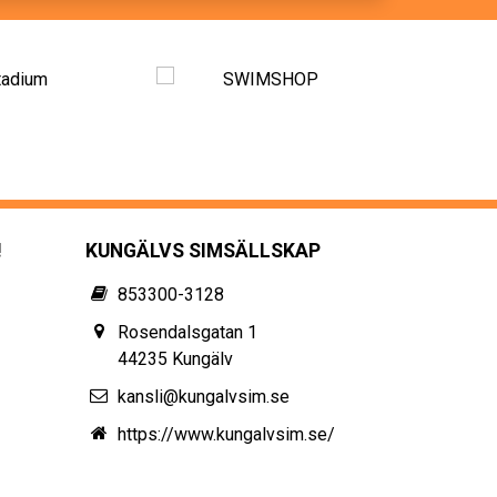
!
KUNGÄLVS SIMSÄLLSKAP
853300-3128
Rosendalsgatan 1
44235 Kungälv
kansli@kungalvsim.se
https://www.kungalvsim.se/